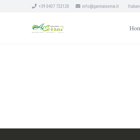
+39 0437 722120
info@garniaiserrai.it
Italia
Ho