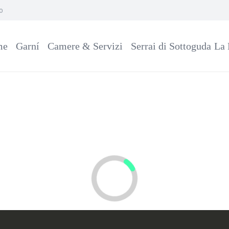
no
me
Garní
Camere & Servizi
Serrai di Sottoguda
La