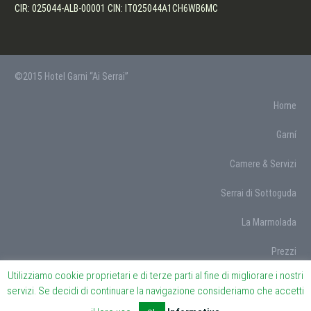
CIR: 025044-ALB-00001 CIN: IT025044A1CH6WB6MC
©2015 Hotel Garni “Ai Serrai”
Home
Garní
Camere & Servizi
Serrai di Sottoguda
La Marmolada
Prezzi
Utilizziamo cookie proprietari e di terze parti al fine di migliorare i nostri
Dove siamo
servizi. Se decidi di continuare la navigazione consideriamo che accetti
EVENTI