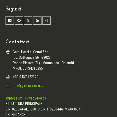
Seguici
Contattaci
Garni Hotel ai Serrai ***
loc. Sottoguda 56 I-32023
Rocca Pietore (BL) - Marmolada - Dolomiti
MwSt: 00134010255
+39 0437 722120
info@garniaiserrai.it
Impressum
Privacy-Policy
STRUTTURA PRINCIPALE:
CIR: 025044-ALB-00013 CIN: IT025044A1M7AKJ68K
DEPENDANCE: