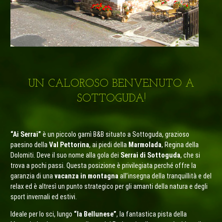
UN CALOROSO BENVENUTO A
SOTTOGUDA!
“Ai Serrai”
è un piccolo garnì B&B situato a Sottoguda, grazioso
paesino della
Val Pettorina
, ai piedi della
Marmolada
, Regina della
Dolomiti. Deve il suo nome alla gola dei
Serrai di Sottoguda
, che si
trova a pochi passi. Questa posizione è privilegiata perché offre la
garanzia di una
vacanza in montagna
all’insegna della tranquillità e del
relax ed è altresì un punto strategico per gli amanti della natura e degli
sport invernali ed estivi.
Ideale per lo sci, lungo
“la Bellunese”
, la fantastica pista della