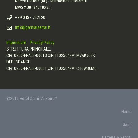
Rocca Pietore (BL) - Marmolada - Dolomiti
MwSt: 00134010255
+39 0437 722120
info@garniaiserrai.it
Impressum
Privacy-Policy
STRUTTURA PRINCIPALE:
CIR: 025044-ALB-00013 CIN: IT025044A1M7AKJ68K
DEPENDANCE:
CIR: 025044-ALB-00001 CIN: IT025044A1CH6WB6MC
©2015 Hotel Garni “Ai Serrai”
Home
Garní
Camere & Servizi