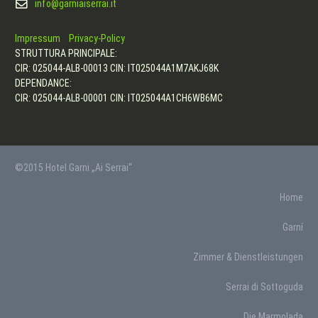
info@garniaiserrai.it
Impressum
Privacy-Policy
STRUTTURA PRINCIPALE:
CIR: 025044-ALB-00013 CIN: IT025044A1M7AKJ68K
DEPENDANCE:
CIR: 025044-ALB-00001 CIN: IT025044A1CH6WB6MC
©2015 Hotel Garni „Ai Serrai“
Home
Garní
Zimmer & Dienstleistungen
Serrai di Sottoguda
Die Marmolada