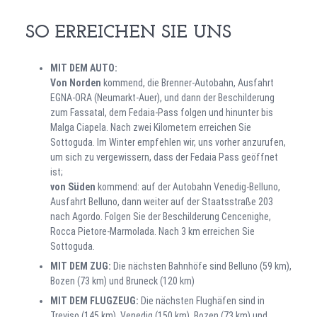
SO ERREICHEN SIE UNS
MIT DEM AUTO:
Von Norden
kommend, die Brenner-Autobahn, Ausfahrt
EGNA-ORA (Neumarkt-Auer), und dann der Beschilderung
zum Fassatal, dem Fedaia-Pass folgen und hinunter bis
Malga Ciapela. Nach zwei Kilometern erreichen Sie
Sottoguda. Im Winter empfehlen wir, uns vorher anzurufen,
um sich zu vergewissern, dass der Fedaia Pass geöffnet
ist;
von Süden
kommend: auf der Autobahn Venedig-Belluno,
Ausfahrt Belluno, dann weiter auf der Staatsstraße 203
nach Agordo. Folgen Sie der Beschilderung Cencenighe,
Rocca Pietore-Marmolada. Nach 3 km erreichen Sie
Sottoguda.
MIT DEM ZUG:
Die nächsten Bahnhöfe sind Belluno (59 km),
Bozen (73 km) und Bruneck (120 km)
MIT DEM FLUGZEUG:
Die nächsten Flughäfen sind in
Treviso (145 km), Venedig (150 km), Bozen (73 km) und