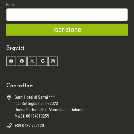
Email
Seguici
Contattaci
Garni Hotel ai Serrai ***
loc. Sottoguda 56 I-32023
Rocca Pietore (BL) - Marmolada - Dolomiti
MwSt: 00134010255
+39 0437 722120